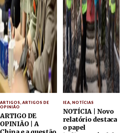
ARTIGOS
,
ARTIGOS DE
IEA
,
NOTÍCIAS
OPINIÃO
NOTÍCIA | Novo
ARTIGO DE
relatório destaca
OPINIÃO | A
o papel
China e a questão