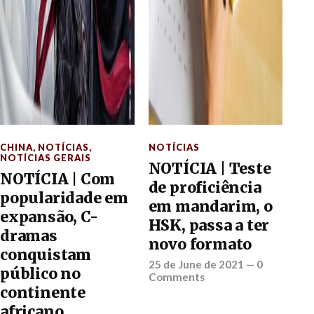
CHINA
,
NOTÍCIAS
,
NOTÍCIAS
NOTÍCIAS GERAIS
NOTÍCIA | Teste
NOTÍCIA | Com
de proficiência
popularidade em
em mandarim, o
expansão, C-
HSK, passa a ter
dramas
novo formato
conquistam
25 de June de 2021
—
0
público no
Comments
continente
africano