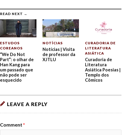
READ NEXT →
ESTUDOS
NOTÍCIAS
CURADORIA DE
COREANOS
LITERATURA
Notícias | Visita
ASIÁTICA
“We Do Not
de professor da
Part”: o olhar de
XJTLU
Curadoria de
Han Kang para
Literatura
um passado que
Asiática Poesias |
não pode ser
Templo dos
esquecido
Cômicos
LEAVE A REPLY
Comment
*