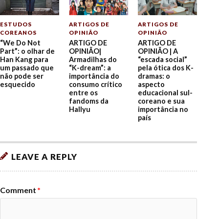
ESTUDOS
ARTIGOS DE
ARTIGOS DE
COREANOS
OPINIÃO
OPINIÃO
“We Do Not
ARTIGO DE
ARTIGO DE
Part”: o olhar de
OPINIÃO|
OPINIÃO | A
Han Kang para
Armadilhas do
“escada social”
um passado que
“K-dream”: a
pela ótica dos K-
não pode ser
importância do
dramas: o
esquecido
consumo crítico
aspecto
entre os
educacional sul-
fandoms da
coreano e sua
Hallyu
importância no
país
LEAVE A REPLY
Comment
*