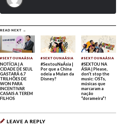
READ NEXT →
#SEXTOUNAÁSIA
#SEXTOUNAÁSIA
#SEXTOUNAÁSIA
NOTÍCIA | A
#SextouNaÁsia |
#SEXTOU NA
CIDADE DE SEUL
Por que a China
ÁSIA | Please,
GASTARÁ 6.7
odeia a Mulan da
don’t stop the
TRILHÕES DE
Disney?
music: OSTs,
WON PARA
músicas que
INCENTIVAR
marcaram a
CASAIS A TEREM
nação
FILHOS
“dorameira”!
LEAVE A REPLY