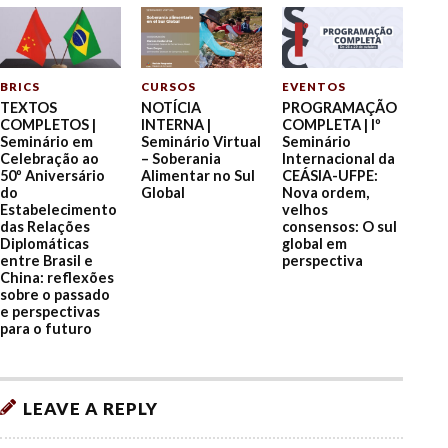
BRICS
CURSOS
EVENTOS
TEXTOS
NOTÍCIA
PROGRAMAÇÃO
COMPLETOS |
INTERNA |
COMPLETA | Iº
Seminário em
Seminário Virtual
Seminário
Celebração ao
– Soberania
Internacional da
50º Aniversário
Alimentar no Sul
CEÁSIA-UFPE:
do
Global
Nova ordem,
Estabelecimento
velhos
das Relações
consensos: O sul
Diplomáticas
global em
entre Brasil e
perspectiva
China: reflexões
sobre o passado
e perspectivas
para o futuro
LEAVE A REPLY