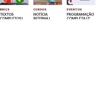
BRICS
CURSOS
EVENTOS
TEXTOS
NOTÍCIA
PROGRAMAÇÃO
COMPLETOS |
INTERNA |
COMPLETA | Iº
Seminário em
Seminário Virtual
Seminário
Celebração ao
– Soberania
Internacional da
50º Aniversário
Alimentar no Sul
CEÁSIA-UFPE:
do
Global
Nova ordem,
Estabelecimento
velhos
das Relações
consensos: O sul
Diplomáticas
global em
entre Brasil e
perspectiva
China: reflexões
sobre o passado
e perspectivas
para o futuro
LEAVE A REPLY
Comment
*