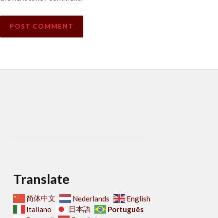
Translate
简体中文
Nederlands
English
日本語
Português
Italiano