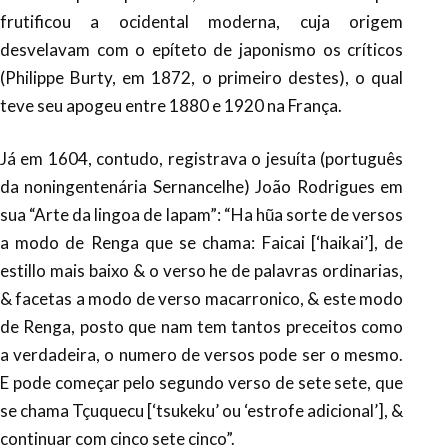
frutificou a ocidental moderna, cuja origem
desvelavam com o epíteto de japonismo os críticos
(Philippe Burty, em 1872, o primeiro destes), o qual
teve seu apogeu entre 1880 e 1920 na França.
Já em 1604, contudo, registrava o jesuíta (português
da noningentenária Sernancelhe) João Rodrigues em
sua “Arte da lingoa de Iapam”: “Ha hũa sorte de versos
a modo de Renga que se chama: Faicai [‘haikai’], de
estillo mais baixo & o verso he de palavras ordinarias,
& facetas a modo de verso macarronico, & este modo
de Renga, posto que nam tem tantos preceitos como
a verdadeira, o numero de versos pode ser o mesmo.
E pode começar pelo segundo verso de sete sete, que
se chama Tçuquecu [‘tsukeku’ ou ‘estrofe adicional’], &
continuar com cinco sete cinco”.