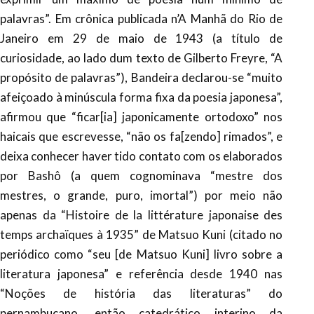
palavras”. Em crônica publicada n’A Manhã do Rio de
Janeiro em 29 de maio de 1943 (a título de
curiosidade, ao lado dum texto de Gilberto Freyre, “A
propósito de palavras”), Bandeira declarou-se “muito
afeiçoado à minúscula forma fixa da poesia japonesa”,
afirmou que “ficar[ia] japonicamente ortodoxo” nos
haicais que escrevesse, “não os fa[zendo] rimados”, e
deixa conhecer haver tido contato com os elaborados
por Bashô (a quem cognominava “mestre dos
mestres, o grande, puro, imortal”) por meio não
apenas da “Histoire de la littérature japonaise des
temps archaïques à 1935” de Matsuo Kuni (citado no
periódico como “seu [de Matsuo Kuni] livro sobre a
literatura japonesa” e referência desde 1940 nas
“Noções de história das literaturas” do
pernambucano, então catedrático interino da