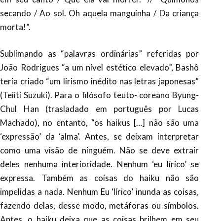
secando / Ao sol. Oh aquela manguinha / Da criança
morta!”.
Sublimando as “palavras ordinárias” referidas por
João Rodrigues “a um nível estético elevado”, Bashô
teria criado “um lirismo inédito nas letras japonesas”
(Teiiti Suzuki). Para o filósofo teuto- coreano Byung-
Chul Han (trasladado em português por Lucas
Machado), no entanto, “os haikus […] não são uma
‘expressão’ da ‘alma’. Antes, se deixam interpretar
como uma visão de ninguém. Não se deve extrair
deles nenhuma interioridade. Nenhum ‘eu lírico’ se
expressa. Também as coisas do haiku não são
impelidas a nada. Nenhum Eu ‘lírico’ inunda as coisas,
fazendo delas, desse modo, metáforas ou símbolos.
Antes, o haiku deixa que as coisas brilhem em seu