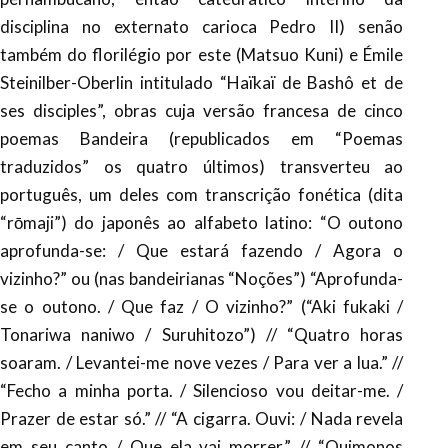
disciplina no externato carioca Pedro II) senão
também do florilégio por este (Matsuo Kuni) e Émile
Steinilber-Oberlin intitulado “Haïkaï de Bashô et de
ses disciples”, obras cuja versão francesa de cinco
poemas Bandeira (republicados em “Poemas
traduzidos” os quatro últimos) transverteu ao
português, um deles com transcrição fonética (dita
“rōmaji”) do japonês ao alfabeto latino: “O outono
aprofunda-se: / Que estará fazendo / Agora o
vizinho?” ou (nas bandeirianas “Noções”) “Aprofunda-
se o outono. / Que faz / O vizinho?” (“Aki fukaki /
Tonariwa naniwo / Suruhitozo”) // “Quatro horas
soaram. / Levantei-me nove vezes / Para ver a lua.” //
“Fecho a minha porta. / Silencioso vou deitar-me. /
Prazer de estar só.” // “A cigarra. Ouvi: / Nada revela
em seu canto / Que ela vai morrer.” // “Quimonos