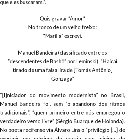
que eles buscaram.”.
Quis gravar “Amor”
No tronco de um velho freixo:
“Marília” escrevi.
Manuel Bandeira (classificado entre os
“descendentes de Bashô” por Leminski), “Haicai
tirado de uma falsa lira de [Tomás Antônio]
Gonzaga”
“[I]niciador do movimento modernista” no Brasil,
Manuel Bandeira foi, sem “o abandono dos ritmos
tradicionais”, “quem primeiro entre nós empregou o
verdadeiro verso livre” (Sérgio Buarque de Holanda).
No poeta recifense via Álvaro Lins o “privilégio […] de
exprimir um máximo de poesia num mínimo de