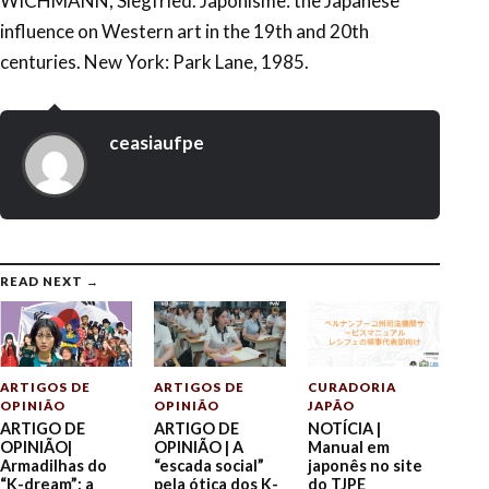
WICHMANN, Siegfried. Japonisme: the Japanese
influence on Western art in the 19th and 20th
centuries. New York: Park Lane, 1985.
ceasiaufpe
READ NEXT →
ARTIGOS DE
ARTIGOS DE
CURADORIA
OPINIÃO
OPINIÃO
JAPÃO
ARTIGO DE
ARTIGO DE
NOTÍCIA |
OPINIÃO|
OPINIÃO | A
Manual em
Armadilhas do
“escada social”
japonês no site
“K-dream”: a
pela ótica dos K-
do TJPE