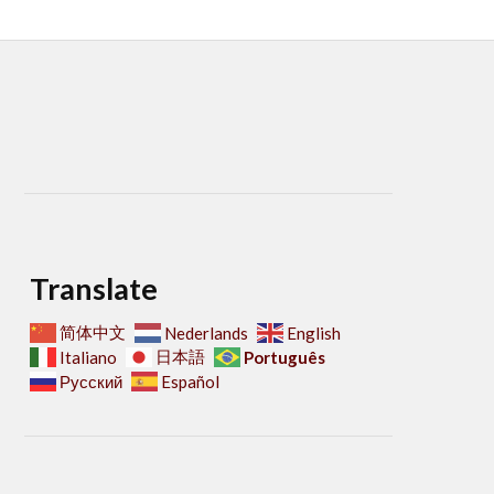
Translate
简体中文
Nederlands
English
日本語
Português
Italiano
Русский
Español