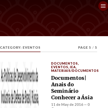
CATEGORY:
EVENTOS
PAGE 5
/
5
DOCUMENTOS
,
EVENTOS
,
IEA
,
MATERIAIS/DOCUMENTOS
Documentos|
Anais do
Seminário
Conhecer a Ásia
11 de May de 2016
—
0